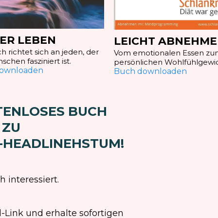
ER LEBEN
LEICHT ABNEHM
 richtet sich an jeden, der
Vom emotionalen Essen z
chen fasziniert ist.
persönlichen Wohlfühlgewic
ownloaden
Buch downloaden
STENLOSES BUCH
 ZU
-HEADLINEHSTUM!
 interessiert.
Link und erhalte sofortigen