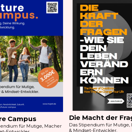
Die Macht der Fr
re Campus
Das Stipendium für Mutige,
pendium für Mutige, Macher
& Mindset-Entwickler.
et-Entwickler.