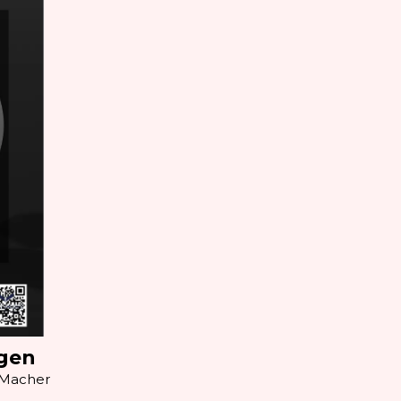
agen
 Macher