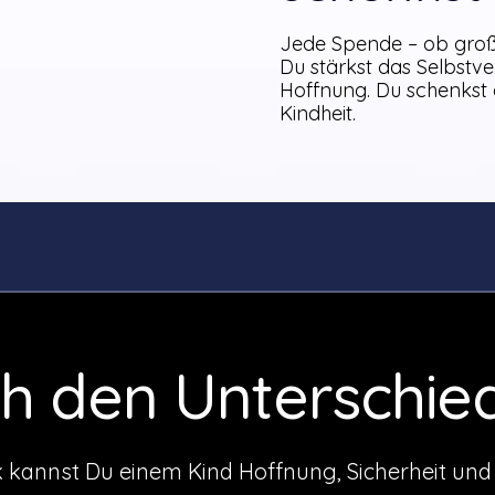
Jede Spende – ob groß 
Du stärkst das Selbstve
Hoffnung. Du schenkst 
Kindheit.
h den Unterschied 
k kannst Du einem Kind Hoffnung, Sicherheit un