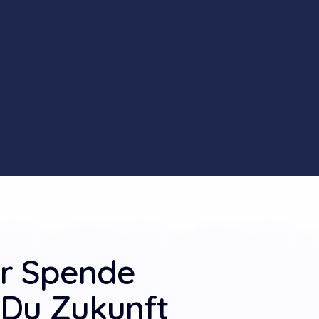
er Spende
 Du Zukunft