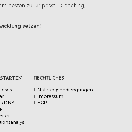
m besten zu Dir passt – Coaching,
wicklung setzen!
 STARTEN
RECHTLICHES
loses
Nutzungsbediengungen
ar
Impressum
rs DNA
AGB
e
eiter-
tionsanalys