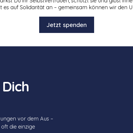
ärkst Du ihr Selbstvertrauen, schützt sie und gibst ihn
 es auf Solidarität an – gemeinsam können wir den 
Jetzt spenden
 Dich
chtungen vor dem Aus –
 oft die einzige