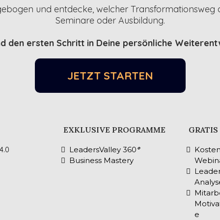
ebogen und entdecke, welcher Transformationsweg a
Seminare oder Ausbildung.
nd den ersten Schritt in Deine persönliche Weiterent
JETZT STARTEN
EXKLUSIVE PROGRAMME
GRATIS
4.0
LeadersValley 360
°
Kosten
Business Mastery
Webin
Leade
Analys
Mitarb
Motiva
e